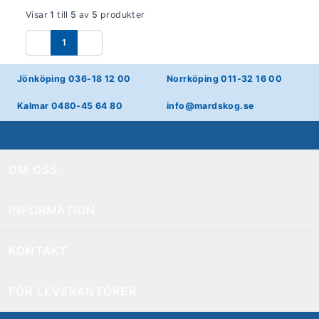
Visar
1
till
5
av
5
produkter
1
Föregående
Nästa
Jönköping 036-18 12 00
Norrköping 011-32 16 00
Kalmar 0480-45 64 80
info@mardskog.se
OM OSS
INFORMATION
KONTAKT
FÖR LEVERANTÖRER