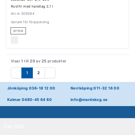
Rostfri med handtag 2,1 l
Art.nr 309594
Variant för förpackning
STYCK
Visar
1
till
20
av
25
produkter
1
2
Föregående
Nästa
Jönköping 036-18 12 00
Norrköping 011-32 16 00
Kalmar 0480-45 64 80
info@mardskog.se
OM OSS