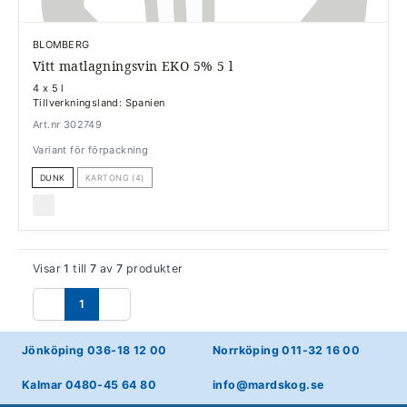
BLOMBERG
Vitt matlagningsvin EKO 5% 5 l
4 x 5 l
Tillverkningsland: Spanien
Art.nr 302749
Variant för förpackning
DUNK
KARTONG (4)
Visar
1
till
7
av
7
produkter
1
Föregående
Nästa
Jönköping 036-18 12 00
Norrköping 011-32 16 00
Kalmar 0480-45 64 80
info@mardskog.se