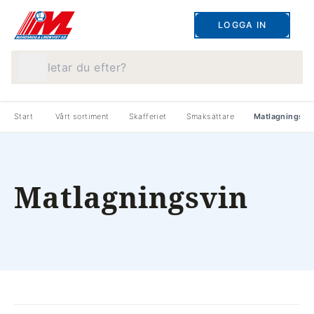
LOGGA IN
Vad letar du efter?
Start
Vårt sortiment
Skafferiet
Smaksättare
Matlagningsvi
Matlagningsvin
produkter