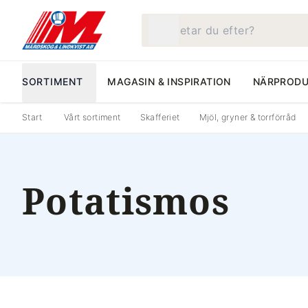
Vad letar du efter?
SORTIMENT
MAGASIN & INSPIRATION
NÄRPRODU
Start
Vårt sortiment
Skafferiet
Mjöl, gryner & torrförråd
Potatismos