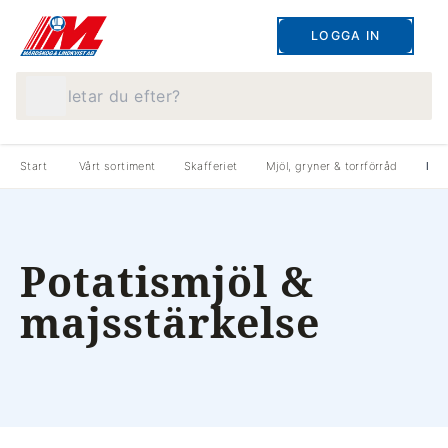
LOGGA IN
Vad letar du efter?
Start
Vårt sortiment
Skafferiet
Mjöl, gryner & torrförråd
Pot
Potatismjöl &
majsstärkelse