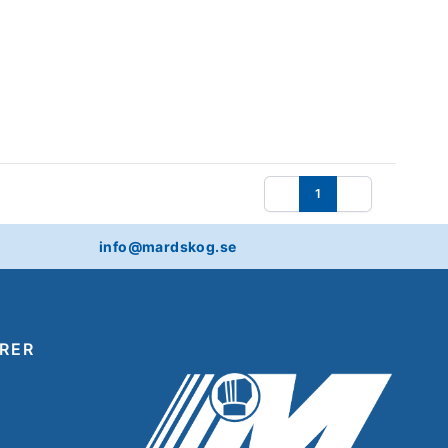
1
Föregående
Nästa
info@mardskog.se
RER