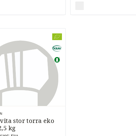
RN
vita stor torra eko
,5 kg
sland: Kina