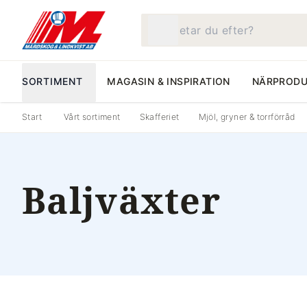
Vad letar du efter?
SORTIMENT
MAGASIN & INSPIRATION
NÄRPRODU
Start
Vårt sortiment
Skafferiet
Mjöl, gryner & torrförråd
Baljväxter