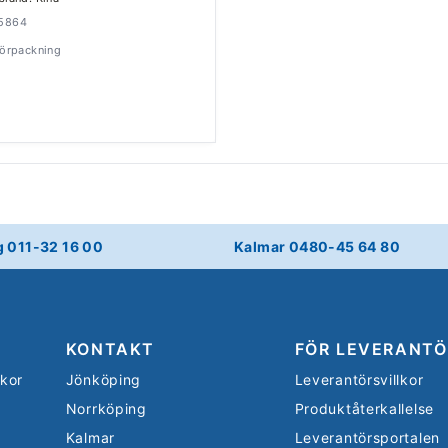
45864
 förpackning
g 011-32 16 00
Kalmar 0480-45 64 80
KONTAKT
FÖR LEVERANTÖ
lkor
Jönköping
Leverantörsvillkor
Norrköping
Produktåterkallelse
Kalmar
Leverantörsportalen