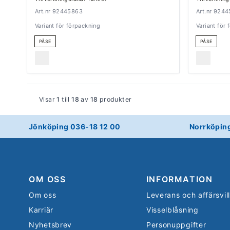
Art.nr 92445863
Art.nr 924
Variant för förpackning
Variant för
PÅSE
PÅSE
Visar
1
till
18
av
18
produkter
Jönköping 036-18 12 00
Norrköpin
OM OSS
INFORMATION
Om oss
Leverans och affärsvil
Karriär
Visselblåsning
Nyhetsbrev
Personuppgifter