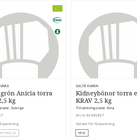
ÅVARA
SALTÅ KVARN
 grön Anicia torra
Kidneybönor torra 
,5 kg
KRAV 2,5 kg
gsland: Sverige
Tillverkningsland: Kina
17
Art.nr 92445857
 förpackning
Variant för förpackning
RTONG (4)
PÅSE