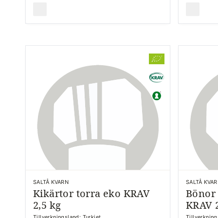
SALTÅ KVARN
SALTÅ KVA
Kikärtor torra eko KRAV
Bönor 
2,5 kg
KRAV 2
Tillverkningsland: Turkiet
Tillverkning