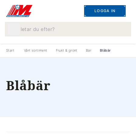
LOGGA IN
Vad letar du efter?
Start
Vårt sortiment
Frukt & grönt
Bär
Blåbär
Blåbär
produkter