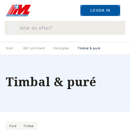
LOGGA IN
Vad letar du efter?
Start
Vårt sortiment
Färdigmat
Timbal & puré
Timbal & puré
Puré
Timbal