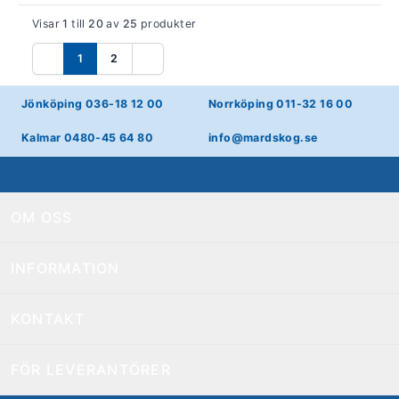
Visar
1
till
20
av
25
produkter
1
2
Föregående
Nästa
Jönköping 036-18 12 00
Norrköping 011-32 16 00
Kalmar 0480-45 64 80
info@mardskog.se
OM OSS
INFORMATION
KONTAKT
FÖR LEVERANTÖRER