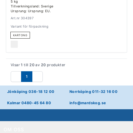
5 kg
Tillverkningsland: Sverige
Ursprung: Ursprung: EU.
Art.nr 304397
Variant för förpackning
KARTONG
Visar
1
till
20
av
20
produkter
1
Föregående
Nästa
Jönköping 036-18 12 00
Norrköping 011-32 16 00
Kalmar 0480-45 64 80
info@mardskog.se
OM OSS