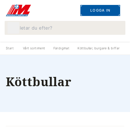
LOGGA IN
Vad letar du efter?
Start
Vårt sortiment
Färdigmat
Köttbullar, burgare & biffar
K
Köttbullar
produkter