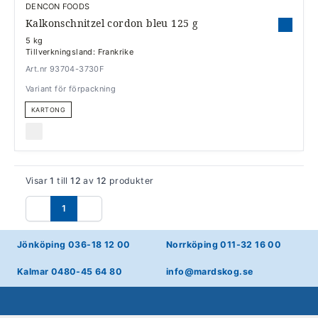
DENCON FOODS
Kalkonschnitzel cordon bleu 125 g
5 kg
Tillverkningsland: Frankrike
Art.nr 93704-3730F
Variant för förpackning
KARTONG
Visar
1
till
12
av
12
produkter
1
Föregående
Nästa
Jönköping 036-18 12 00
Norrköping 011-32 16 00
Kalmar 0480-45 64 80
info@mardskog.se