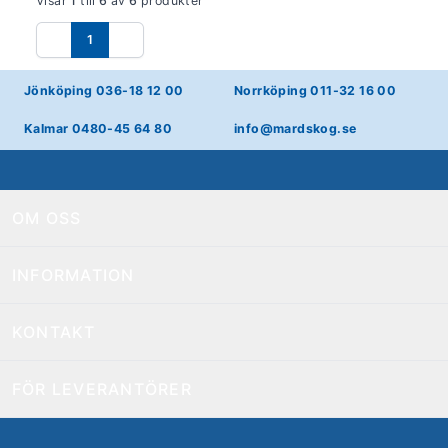
Visar
1
till
6
av
6
produkter
1
Föregående
Nästa
Jönköping 036-18 12 00
Norrköping 011-32 16 00
Kalmar 0480-45 64 80
info@mardskog.se
OM OSS
INFORMATION
KONTAKT
FÖR LEVERANTÖRER