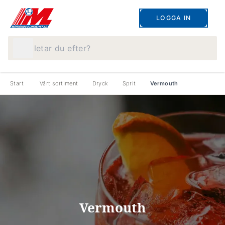
LOGGA IN
Vad letar du efter?
Start
Vårt sortiment
Dryck
Sprit
Vermouth
Vermouth