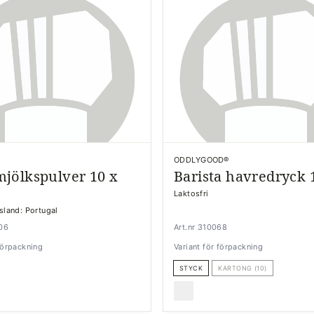
ODDLYGOOD®
jölkspulver 10 x
Barista havredryck 1
Laktosfri
gsland: Portugal
806
Art.nr 310068
 förpackning
Variant för förpackning
STYCK
KARTONG (10)