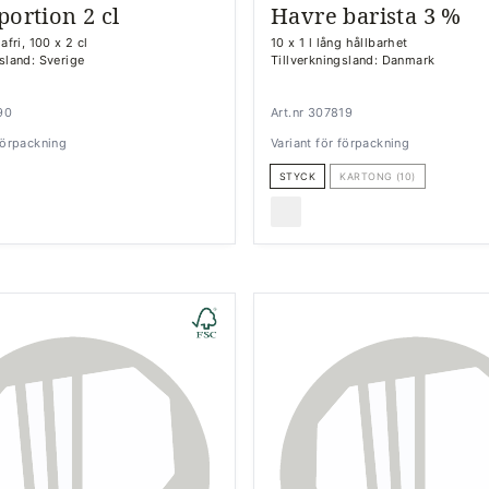
portion 2 cl
Havre barista 3 %
afri, 100 x 2 cl
10 x 1 l lång hållbarhet
gsland: Sverige
Tillverkningsland: Danmark
90
Art.nr 307819
 förpackning
Variant för förpackning
STYCK
KARTONG (10)