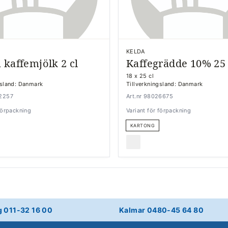
KELDA
 kaffemjölk 2 cl
Kaffegrädde 10% 25 
18 x 25 cl
gsland: Danmark
Tillverkningsland: Danmark
22257
Art.nr 98026675
 förpackning
Variant för förpackning
KARTONG
g 011-32 16 00
Kalmar 0480-45 64 80