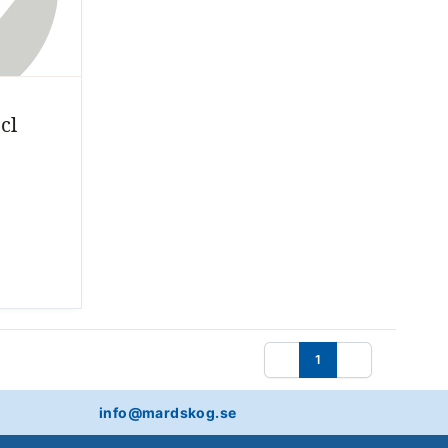
cl
1
Föregående
Nästa
info@mardskog.se