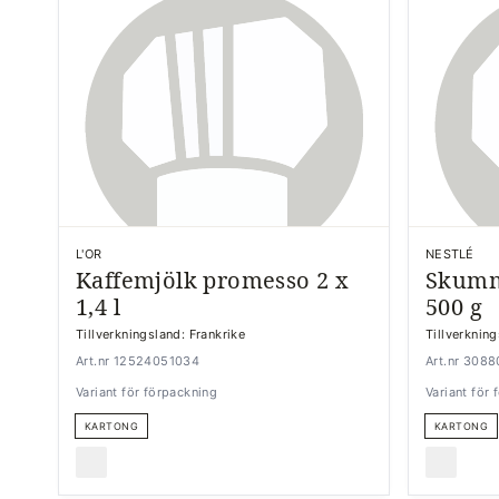
L'OR
NESTLÉ
Kaffemjölk promesso 2 x
Skumm
1,4 l
500 g
Tillverkningsland: Frankrike
Tillverknin
Art.nr 12524051034
Art.nr 308
Variant för förpackning
Variant för
KARTONG
KARTONG