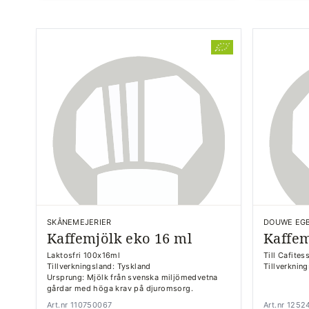
SKÅNEMEJERIER
DOUWE EG
Kaffemjölk eko 16 ml
Kaffem
Laktosfri 100x16ml
Till Cafite
Tillverkningsland: Tyskland
Tillverkning
Ursprung: Mjölk från svenska miljömedvetna
gårdar med höga krav på djuromsorg.
Art.nr 110750067
Art.nr 125