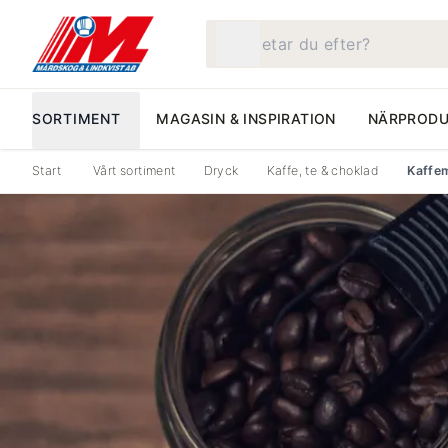
Vad letar du efter?
SORTIMENT
MAGASIN & INSPIRATION
NÄRPRODU
Start
Vårt sortiment
Dryck
Kaffe, te & choklad
Kaffe