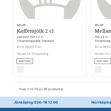
ARLA®
ARLA®
Kaffemjölk 2 cl
Mellan
Laktosfri 100 x 2 cl
100 x 2 cl
Tillverkningsland: Danmark
Tillverknin
Art.nr 980221732
Art.nr 980
Variant för förpackning
Variant för
KARTONG
KARTONG
Visar
1
till
15
av
15
produkter
Jönköping 036-18 12 00
Norrköpin