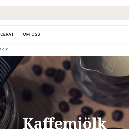
CERAT
OM OSS
mjölk
Kaffemjölk