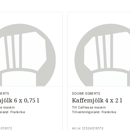
BERTS
DOUWE EGBERTS
jölk 6 x 0,75 l
Kaffemjölk 4 x 2 l
sse maskin
Till Cafitesse maskin
sland: Frankrike
Tillverkningsland: Frankrike
24019172
Art.nr 12524019173