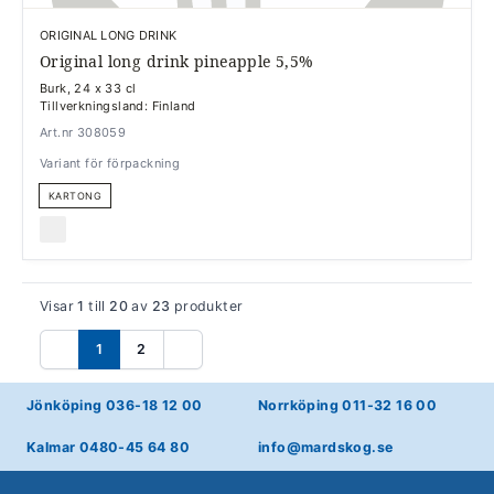
ORIGINAL LONG DRINK
Original long drink pineapple 5,5%
Burk, 24 x 33 cl
Tillverkningsland: Finland
Art.nr 308059
Variant för förpackning
KARTONG
Visar
1
till
20
av
23
produkter
1
2
Föregående
Nästa
Jönköping 036-18 12 00
Norrköping 011-32 16 00
Kalmar 0480-45 64 80
info@mardskog.se