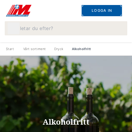
LOGGA IN
Vad letar du efter?
Start
Vårt sortiment
Dryck
Alkoholfritt
Alkoholfritt