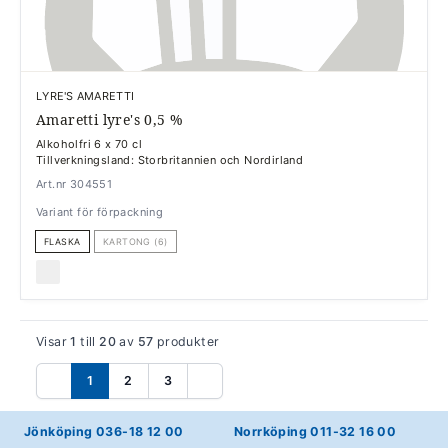
LYRE'S AMARETTI
Amaretti lyre's 0,5 %
Alkoholfri 6 x 70 cl
Tillverkningsland: Storbritannien och Nordirland
Art.nr 304551
Variant för förpackning
FLASKA
KARTONG (6)
Visar
1
till
20
av
57
produkter
1
2
3
Föregående
Nästa
Jönköping 036-18 12 00
Norrköping 011-32 16 00