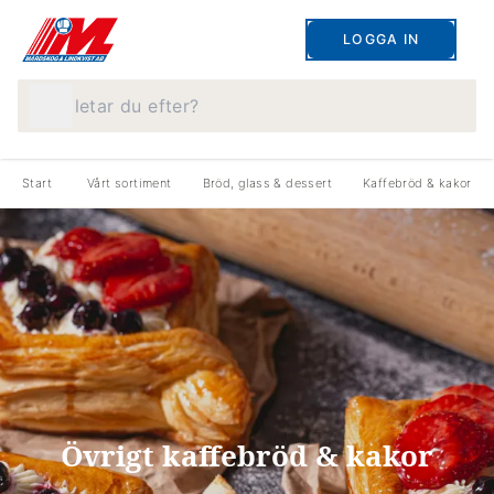
LOGGA IN
Vad letar du efter?
Start
Vårt sortiment
Bröd, glass & dessert
Kaffebröd & kakor
Övrigt kaffebröd & kakor