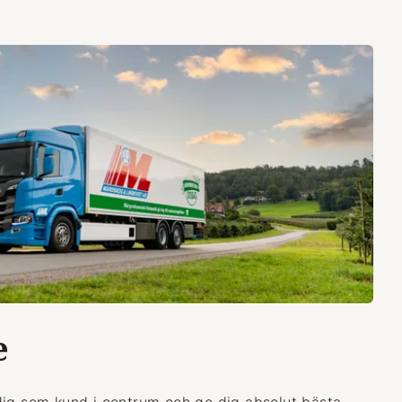
e
dig som kund i centrum och ge dig absolut bästa