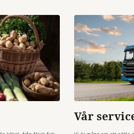
Vår servic
la köket, från färsk fisk
Vi är måna om att sätta 