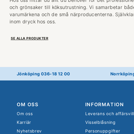
och grönsaker till köksutrustning. Vi samarbetar bå
varumärkena och de små närproducenterna. Självklart
inom dryck hos oss.
SE ALLA PRODUKTER
Jönköping 036-18 12 00
Norrköpin
OM OSS
INFORMATION
Om oss
Leverans och affärsvil
Karriär
Visselblåsning
Nyhetsbrev
Personuppgifter