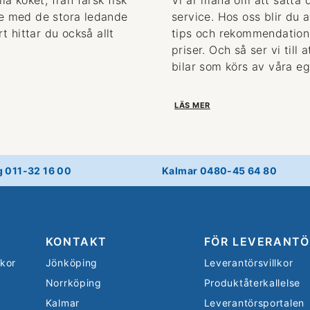
de med de stora ledande
service. Hos oss blir du 
 hittar du också allt
tips och rekommendationer
priser. Och så ser vi till
bilar som körs av våra eg
LÄS MER
g 011-32 16 00
Kalmar 0480-45 64 80
KONTAKT
FÖR LEVERANTÖ
lkor
Jönköping
Leverantörsvillkor
Norrköping
Produktåterkallelse
Kalmar
Leverantörsportalen