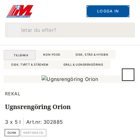
LOGGA IN
Vad letar du efter?
NON-FOOD
DISK, STÄD & HYGIEN
TILLBAKA
DISK, TVÄTT & STÄDKEM
GRILL & UGNSRENGÖRING
REKAL
Ugnsrengöring Orion
3 x 5 l
Art.nr: 302885
DUNK
KARTONG (3)