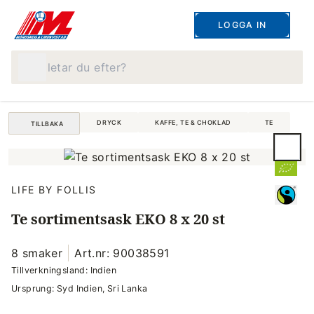
LOGGA IN
Vad letar du efter?
DRYCK
KAFFE, TE & CHOKLAD
TE
TILLBAKA
LIFE BY FOLLIS
Te sortimentsask EKO 8 x 20 st
8 smaker
Art.nr: 90038591
Tillverkningsland: Indien
Ursprung: Syd Indien, Sri Lanka