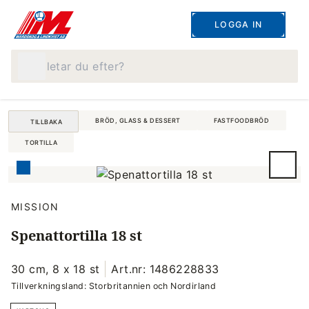
LOGGA IN
Vad letar du efter?
BRÖD, GLASS & DESSERT
FASTFOODBRÖD
TILLBAKA
TORTILLA
MISSION
Spenattortilla 18 st
30 cm, 8 x 18 st
Art.nr: 1486228833
Tillverkningsland: Storbritannien och Nordirland