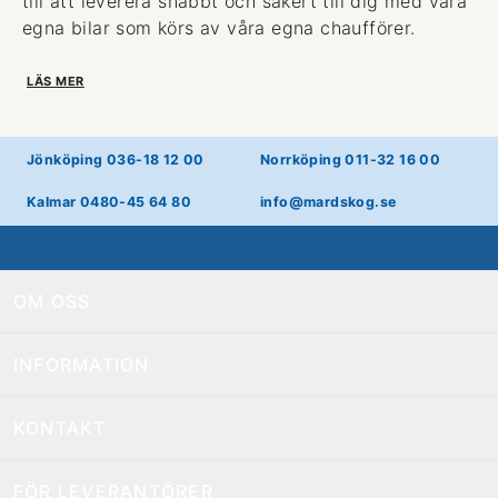
till att leverera snabbt och säkert till dig med våra
egna bilar som körs av våra egna chaufförer.
LÄS MER
Jönköping 036-18 12 00
Norrköping 011-32 16 00
Kalmar 0480-45 64 80
info@mardskog.se
OM OSS
INFORMATION
KONTAKT
FÖR LEVERANTÖRER