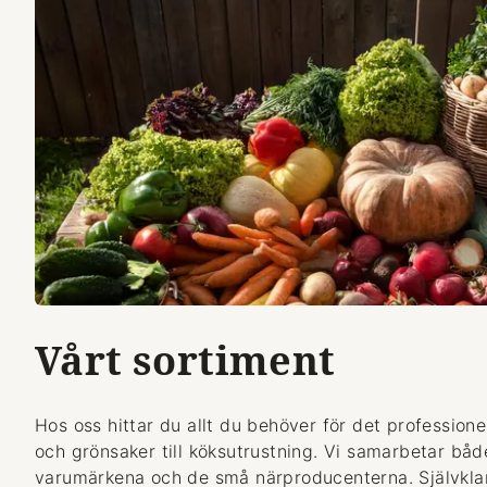
Vårt sortiment
Hos oss hittar du allt du behöver för det professionel
och grönsaker till köksutrustning. Vi samarbetar bå
varumärkena och de små närproducenterna. Självklart