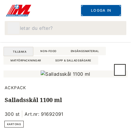
LOGGA IN
Vad letar du efter?
NON-FOOD
ENGÅNGSMATERIAL
TILLBAKA
MATFÖRPACKNINGAR
SOPP & SALLADSBÄGARE
ACKPACK
Salladsskål 1100 ml
300 st
Art.nr: 91692091
KARTONG