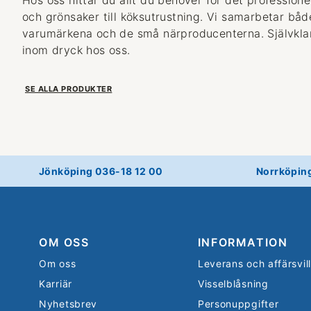
och grönsaker till köksutrustning. Vi samarbetar bå
varumärkena och de små närproducenterna. Självklart
inom dryck hos oss.
SE ALLA PRODUKTER
Jönköping 036-18 12 00
Norrköpin
OM OSS
INFORMATION
Om oss
Leverans och affärsvil
Karriär
Visselblåsning
Nyhetsbrev
Personuppgifter