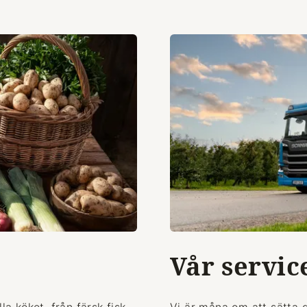
Vår servic
la köket, från färsk fisk
Vi är måna om att sätta 