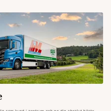
e
dig som kund i centrum och ge dig absolut bästa