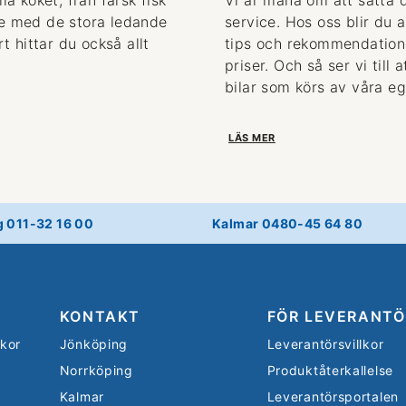
de med de stora ledande
service. Hos oss blir du 
 hittar du också allt
tips och rekommendationer
priser. Och så ser vi till
bilar som körs av våra eg
LÄS MER
g 011-32 16 00
Kalmar 0480-45 64 80
KONTAKT
FÖR LEVERANTÖ
lkor
Jönköping
Leverantörsvillkor
Norrköping
Produktåterkallelse
Kalmar
Leverantörsportalen