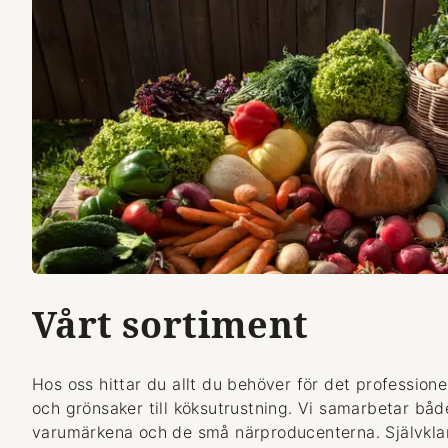
Vårt sortiment
Hos oss hittar du allt du behöver för det professionel
och grönsaker till köksutrustning. Vi samarbetar bå
varumärkena och de små närproducenterna. Självklart