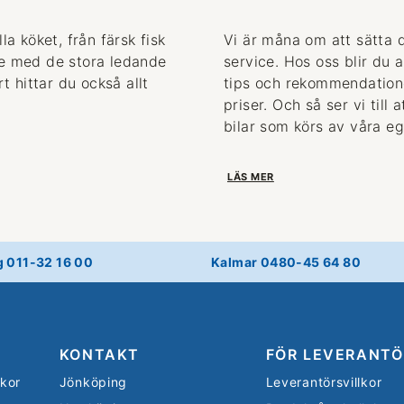
la köket, från färsk fisk
Vi är måna om att sätta 
de med de stora ledande
service. Hos oss blir du 
 hittar du också allt
tips och rekommendationer
priser. Och så ser vi till
bilar som körs av våra eg
LÄS MER
g 011-32 16 00
Kalmar 0480-45 64 80
KONTAKT
FÖR LEVERANTÖ
lkor
Jönköping
Leverantörsvillkor