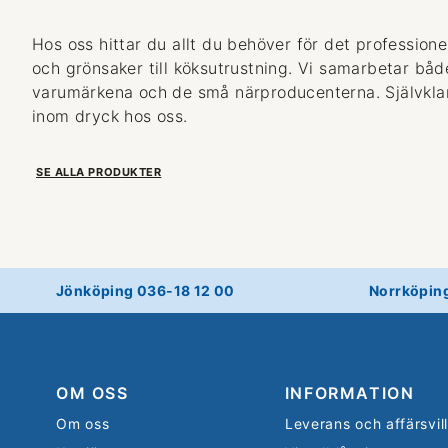
Hos oss hittar du allt du behöver för det professionel
och grönsaker till köksutrustning. Vi samarbetar bå
varumärkena och de små närproducenterna. Självklart
inom dryck hos oss.
SE ALLA PRODUKTER
Jönköping 036-18 12 00
Norrköpin
OM OSS
INFORMATION
Om oss
Leverans och affärsvil