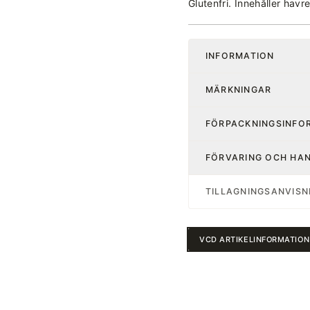
Glutenfri. Innehåller havr
INFORMATION
MÄRKNINGAR
FÖRPACKNINGSINFO
FÖRVARING OCH HA
TILLAGNINGSANVISN
VCD ARTIKELINFORMATION