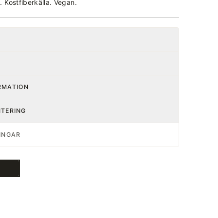
e. Kostfiberkälla. Vegan.
RMATION
NTERING
INGAR