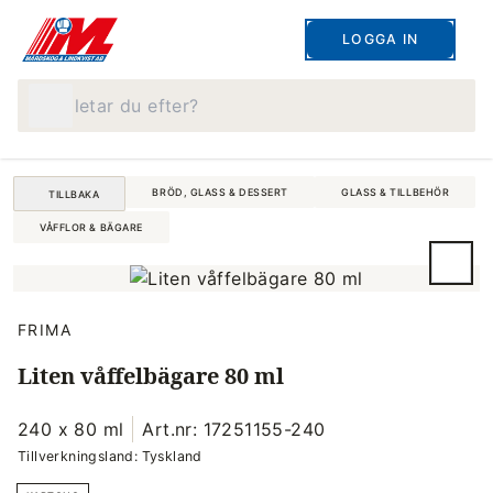
LOGGA IN
Vad letar du efter?
BRÖD, GLASS & DESSERT
GLASS & TILLBEHÖR
TILLBAKA
VÅFFLOR & BÄGARE
FRIMA
Liten våffelbägare 80 ml
240 x 80 ml
Art.nr: 17251155-240
Tillverkningsland: Tyskland