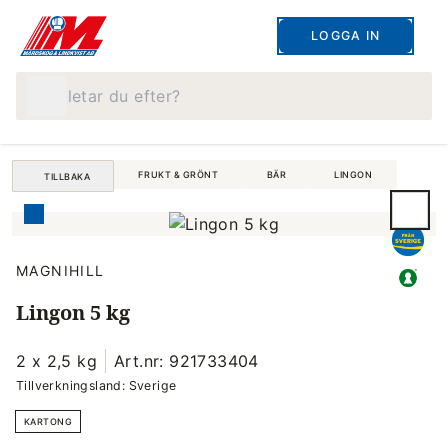
LOGGA IN
Vad letar du efter?
FRUKT & GRÖNT
BÄR
LINGON
TILLBAKA
MAGNIHILL
Lingon 5 kg
2 x 2,5 kg
Art.nr: 921733404
Tillverkningsland: Sverige
KARTONG