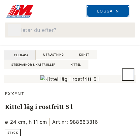
LOGGA IN
Vad letar du efter?
UTRUSTNING
KÖKET
TILLBAKA
STEKPANNOR & KASTRULLER
KITTEL
EXXENT
Kittel låg i rostfritt 5 l
ø 24 cm, h 11 cm
Art.nr: 988663316
STYCK