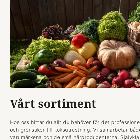
Vårt sortiment
Hos oss hittar du allt du behöver för det professionel
och grönsaker till köksutrustning. Vi samarbetar bå
varumärkena och de små närproducenterna. Självklart