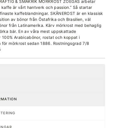
RAFTIG & SMAKRIK MÖRKROST ZOÉGAS arbetar
t kaffe är vårt hantverk och passion.” Så startar
finaste kaffeblandningar. SKÅNEROST är en klassisk
ion av bönor från Östafrika och Brasilien, väl
or från Latinamerika. Kärv mörkrost med behaglig
mörka bär. En av våra mest uppskattade
v 100% Arabicabönor, rostat och koppat i
 för mörkrost sedan 1886. Rostningsgrad 7/8
5
RMATION
NTERING
INGAR