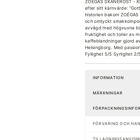
ZOÉGAS SKÅNEROST - K
efter sitt kärnvärde: ”Got
historien bakom ZOÉGAS 
och omtyckt smakkomposit
avvägd med högvuxna bön
fruktighet och toner av 
kaffeblandningar gjord a
Helsingborg. Med passion
Fyllighet 5/5 Syrlighet 2/
INFORMATION
MÄRKNINGAR
FÖRPACKNINGSINFO
FÖRVARING OCH HA
TILLAGNINGSANVISN