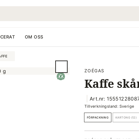
CERAT
OM OSS
AFFE
ZOÉGAS
Kaffe skå
Art.nr: 1555122808
Tillverkningsland: Sverige
FÖRPACKNING
KARTONG (12)