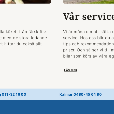
Vår servic
la köket, från färsk fisk
Vi är måna om att sätta 
de med de stora ledande
service. Hos oss blir du 
 hittar du också allt
tips och rekommendationer
priser. Och så ser vi till
bilar som körs av våra eg
LÄS MER
g 011-32 16 00
Kalmar 0480-45 64 80