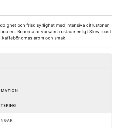
ddighet och frisk syrlighet med intensiva citrustoner.
iopien. Bönorna är varsamt rostade enligt Slow roast
a kaffebönornas arom och smak.
RMATION
NTERING
INGAR