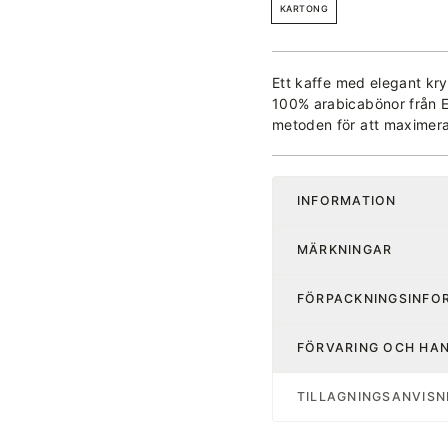
KARTONG
Ett kaffe med elegant kry
100% arabicabönor från Et
metoden för att maximer
INFORMATION
MÄRKNINGAR
FÖRPACKNINGSINFO
FÖRVARING OCH HA
TILLAGNINGSANVISN