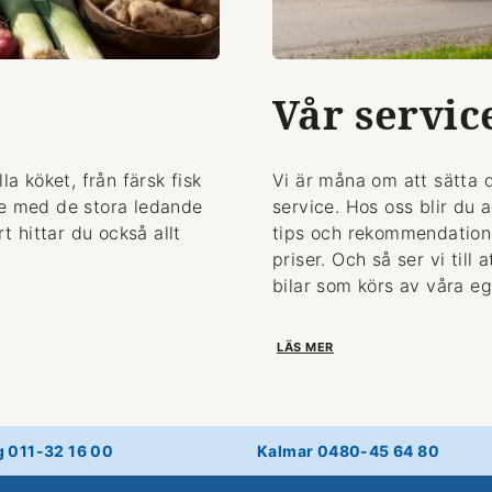
Vår servic
la köket, från färsk fisk
Vi är måna om att sätta 
de med de stora ledande
service. Hos oss blir du 
 hittar du också allt
tips och rekommendationer
priser. Och så ser vi till
bilar som körs av våra eg
LÄS MER
g 011-32 16 00
Kalmar 0480-45 64 80