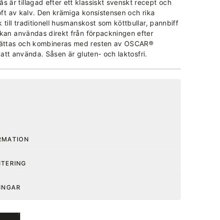
är tillagad efter ett klassiskt svenskt recept och
doft av kalv. Den krämiga konsistensen och rika
till traditionell husmanskost som köttbullar, pannbiff
 kan användas direkt från förpackningen efter
ättas och kombineras med resten av OSCAR®
g att använda. Såsen är gluten- och laktosfri.
RMATION
NTERING
INGAR