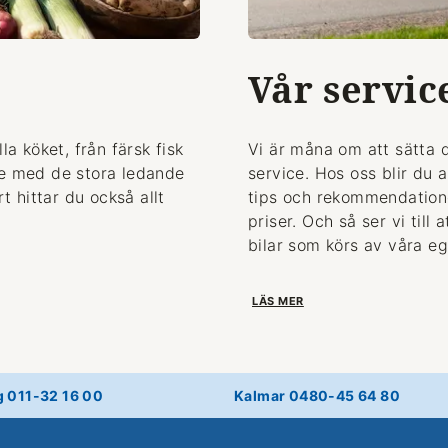
Vår servic
la köket, från färsk fisk
Vi är måna om att sätta 
de med de stora ledande
service. Hos oss blir du 
 hittar du också allt
tips och rekommendationer
priser. Och så ser vi till
bilar som körs av våra eg
LÄS MER
g 011-32 16 00
Kalmar 0480-45 64 80