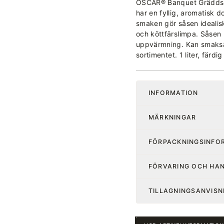
OSCAR® Banquet Gräddsås 
har en fyllig, aromatisk 
smaken gör såsen idealisk 
och köttfärslimpa. Såsen
uppvärmning. Kan smaks
sortimentet. 1 liter, färdi
INFORMATION
MÄRKNINGAR
FÖRPACKNINGSINFO
FÖRVARING OCH HA
TILLAGNINGSANVISN