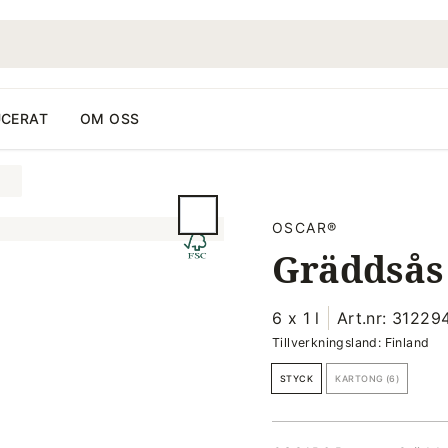
CERAT
OM OSS
OSCAR®
Gräddsås 
6 x 1 l
Art.nr: 31229
Tillverkningsland: Finland
STYCK
KARTONG (6)