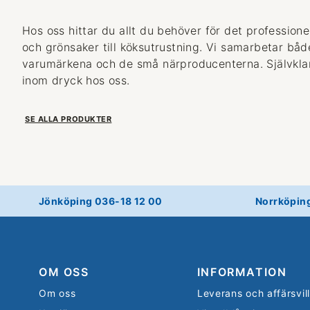
Hos oss hittar du allt du behöver för det professionel
och grönsaker till köksutrustning. Vi samarbetar bå
varumärkena och de små närproducenterna. Självklart
inom dryck hos oss.
SE ALLA PRODUKTER
Jönköping 036-18 12 00
Norrköpin
OM OSS
INFORMATION
Om oss
Leverans och affärsvil