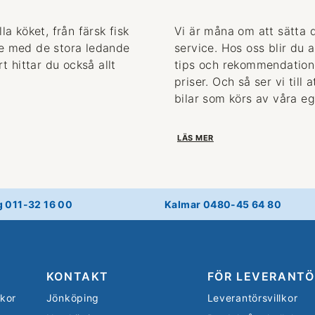
la köket, från färsk fisk
Vi är måna om att sätta 
de med de stora ledande
service. Hos oss blir du 
 hittar du också allt
tips och rekommendationer
priser. Och så ser vi till
bilar som körs av våra eg
LÄS MER
g 011-32 16 00
Kalmar 0480-45 64 80
KONTAKT
FÖR LEVERANTÖ
lkor
Jönköping
Leverantörsvillkor