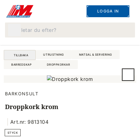
LOGGA IN
Vad letar du efter?
UTRUSTNING
MATSAL & SERVERING
TILLBAKA
BARREDSKAP
DROPPKORKAR
BARKONSULT
Droppkork krom
Art.nr: 9813104
STYCK