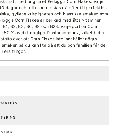
skt sätt med originalet Kellogg’s Corn Flakes. Varje
140 dagar och rullas och rostas därefter till perfektion
niska, gyllene krispigheten och klassiska smaken som
Kellogg’s Corn Flakes är berikad med åtta vitaminer
t B1, B2, B3, B6, B9 och B23. Varje portion Corn
m 50 % av ditt dagliga D-vitaminbehov, vilket bidrar
 är stolta över att Corn Flakes inte innehåller några
er smaker, så du kan lita på att du och familjen får de
i era flingor.
RMATION
NTERING
INGAR