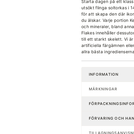
Starta dagen på ett klassi
utsökt flinga soltorkas i 
för att skapa den där iko
du älskar. Varje portion 
och mineraler, bland anna
Flakes innehåller dessuto
till ett starkt skelett. Vi
artificiella färgämnen ell
allra bästa ingredienserna 
INFORMATION
MÄRKNINGAR
FÖRPACKNINGSINFO
FÖRVARING OCH HA
TILLAGNINGSANVISN