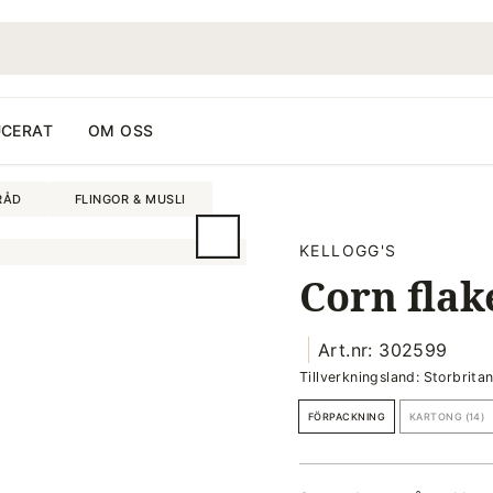
CERAT
OM OSS
RÅD
FLINGOR & MUSLI
KELLOGG'S
Corn flak
Art.nr: 302599
Tillverkningsland: Storbrita
FÖRPACKNING
KARTONG (14)