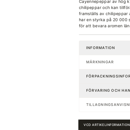
Cayennepeppar av hög kva
chilipeppar och kan till
framställs av chilipepp
har en styrka på 20 000 
för att bevara aromen lä
INFORMATION
MÄRKNINGAR
FÖRPACKNINGSINFO
FÖRVARING OCH HA
TILLAGNINGSANVISN
VCD ARTIKELINFORMATION