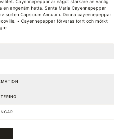
litet. Cayennepeppar är något starkare än vanlig
föra en angenäm hetta. Santa Maria Cayennepeppar
ar av sorten Capsicum Annuum. Denna cayennepeppar
scoville. • Cayennepeppar förvaras torrt och mörkt
ngre
RMATION
NTERING
INGAR