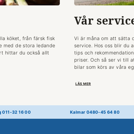
Vår servic
la köket, från färsk fisk
Vi är måna om att sätta 
de med de stora ledande
service. Hos oss blir du 
 hittar du också allt
tips och rekommendationer
priser. Och så ser vi till
bilar som körs av våra eg
LÄS MER
g 011-32 16 00
Kalmar 0480-45 64 80