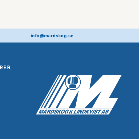
info@mardskog.se
RER