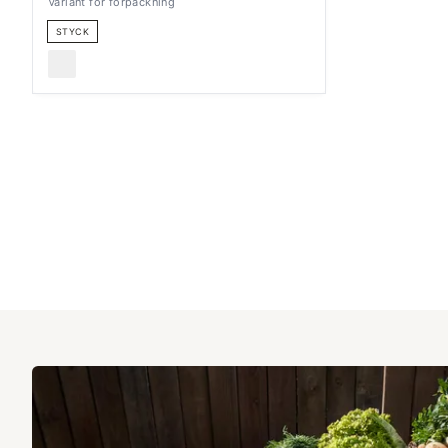
Variant för förpackning
STYCK