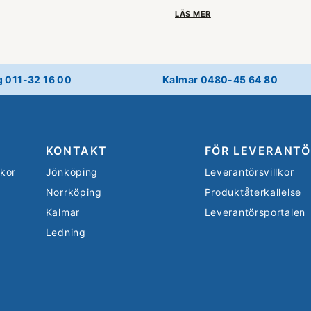
LÄS MER
g 011-32 16 00
Kalmar 0480-45 64 80
KONTAKT
FÖR LEVERANTÖ
lkor
Jönköping
Leverantörsvillkor
Norrköping
Produktåterkallelse
Kalmar
Leverantörsportalen
Ledning