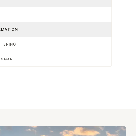
RMATION
NTERING
INGAR