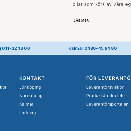
bilar som körs av våra eg
LÄS MER
g 011-32 16 00
Kalmar 0480-45 64 80
KONTAKT
FÖR LEVERANTÖ
lkor
Jönköping
Leverantörsvillkor
Norrköping
Produktåterkallelse
Kalmar
Leverantörsportalen
Ledning