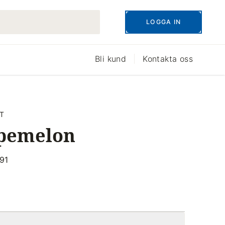
LOGGA IN
Bli kund
Kontakta oss
T
pemelon
91