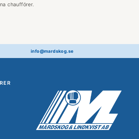
na chaufförer.
info@mardskog.se
RER