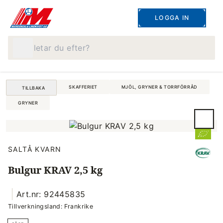
LOGGA IN
Vad letar du efter?
SKAFFERIET
MJÖL, GRYNER & TORRFÖRRÅD
TILLBAKA
GRYNER
SALTÅ KVARN
Bulgur KRAV 2,5 kg
Art.nr: 92445835
Tillverkningsland: Frankrike