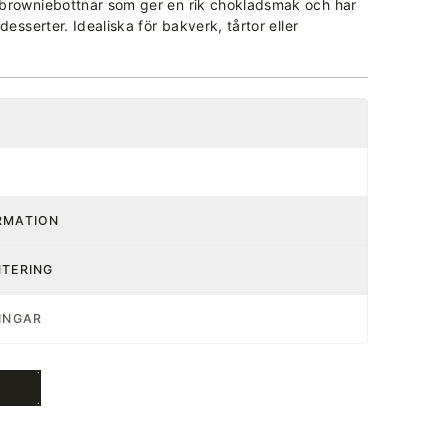
browniebottnar som ger en rik chokladsmak och har
desserter. Idealiska för bakverk, tårtor eller
RMATION
NTERING
INGAR