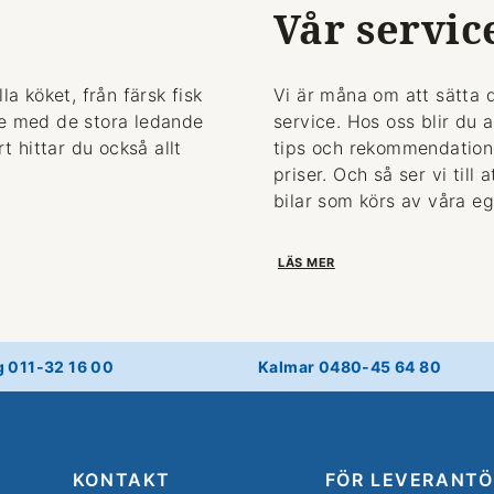
Vår servic
la köket, från färsk fisk
Vi är måna om att sätta 
de med de stora ledande
service. Hos oss blir du 
 hittar du också allt
tips och rekommendationer
priser. Och så ser vi till
bilar som körs av våra eg
LÄS MER
g 011-32 16 00
Kalmar 0480-45 64 80
KONTAKT
FÖR LEVERANTÖ