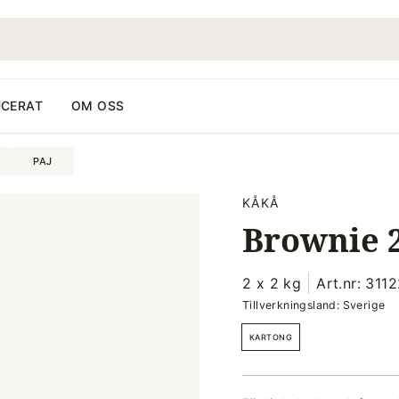
CERAT
OM OSS
PAJ
KÅKÅ
Brownie 2
2 x 2 kg
Art.nr: 311
Tillverkningsland: Sverige
KARTONG