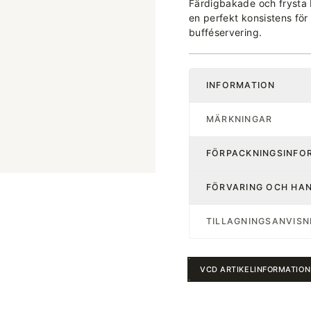
Färdigbakade och frysta 
en perfekt konsistens för 
bufféservering.
INFORMATION
MÄRKNINGAR
FÖRPACKNINGSINFO
FÖRVARING OCH HA
TILLAGNINGSANVISN
VCD ARTIKELINFORMATION