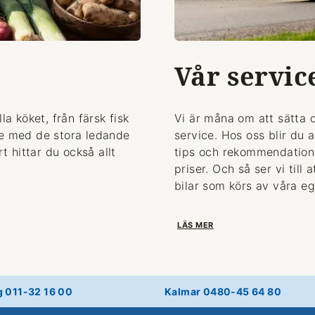
Vår servic
la köket, från färsk fisk
Vi är måna om att sätta 
de med de stora ledande
service. Hos oss blir du 
 hittar du också allt
tips och rekommendationer
priser. Och så ser vi till
bilar som körs av våra eg
LÄS MER
g 011-32 16 00
Kalmar 0480-45 64 80