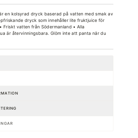
 är en kolsyrad dryck baserad på vatten med smak av
pfriskande dryck som innehåller lite fruktjuice för
 Friskt vatten från Södermanland • Alla
a är återvinningsbara. Glöm inte att panta när du
RMATION
NTERING
INGAR