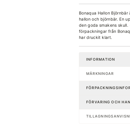
Bonaqua Hallon Björnbär
hallon och björnbär. En up
den goda smakens skull. •
förpackningar från Bonaqu
har druckit klart.
INFORMATION
MÄRKNINGAR
FÖRPACKNINGSINFO
FÖRVARING OCH HA
TILLAGNINGSANVISN