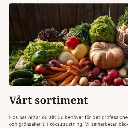
Vårt sortiment
Hos oss hittar du allt du behöver för det professionel
och grönsaker till köksutrustning. Vi samarbetar bå