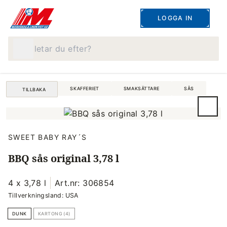
LOGGA IN
Vad letar du efter?
SKAFFERIET
SMAKSÄTTARE
SÅS
TILLBAKA
SWEET BABY RAY´S
BBQ sås original 3,78 l
4 x 3,78 l
Art.nr: 306854
Tillverkningsland: USA
DUNK
KARTONG (4)