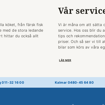
Vår servic
la köket, från färsk fisk
Vi är måna om att sätta 
de med de stora ledande
service. Hos oss blir du 
 hittar du också allt
tips och rekommendationer
priser. Och så ser vi till
bilar som körs av våra eg
LÄS MER
g 011-32 16 00
Kalmar 0480-45 64 80