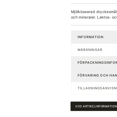
Mjölkbaserad dryckesmål
och mineraler. Laktos- och
INFORMATION
MÄRKNINGAR
FÖRPACKNINGSINFO
FÖRVARING OCH HA
TILLAGNINGSANVISN
VCD ARTIKELINFORMATION