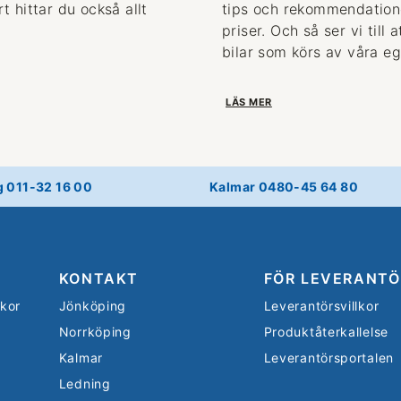
 hittar du också allt
tips och rekommendationer
priser. Och så ser vi till
bilar som körs av våra eg
LÄS MER
g 011-32 16 00
Kalmar 0480-45 64 80
KONTAKT
FÖR LEVERANTÖ
lkor
Jönköping
Leverantörsvillkor
Norrköping
Produktåterkallelse
Kalmar
Leverantörsportalen
Ledning