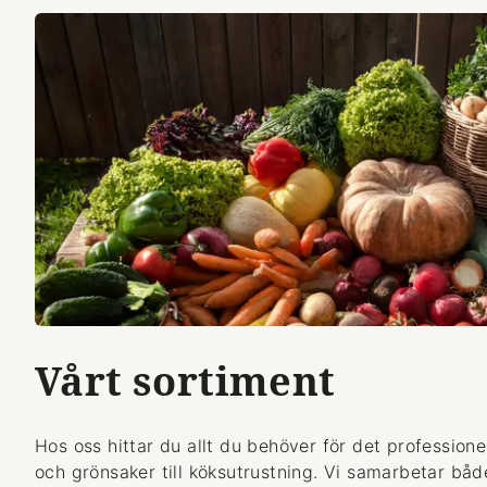
Vårt sortiment
Hos oss hittar du allt du behöver för det professionel
och grönsaker till köksutrustning. Vi samarbetar bå