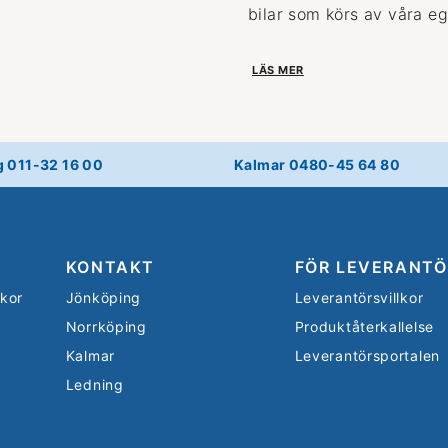
bilar som körs av våra eg
LÄS MER
g 011-32 16 00
Kalmar 0480-45 64 80
KONTAKT
FÖR LEVERANTÖ
lkor
Jönköping
Leverantörsvillkor
Norrköping
Produktåterkallelse
Kalmar
Leverantörsportalen
Ledning