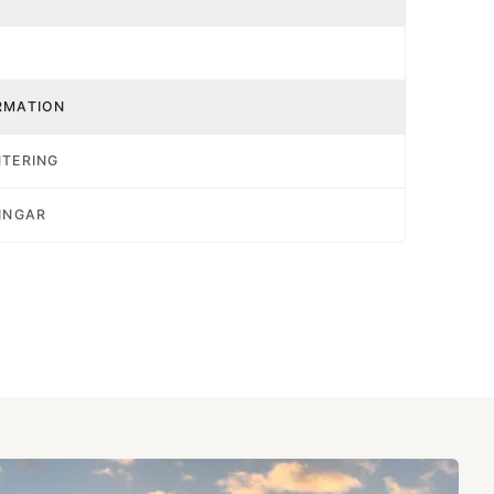
RMATION
NTERING
INGAR