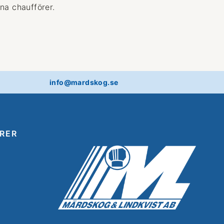
na chaufförer.
info@mardskog.se
RER