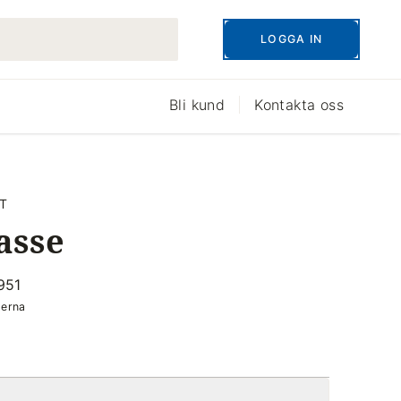
LOGGA IN
Bli kund
Kontakta oss
T
asse
951
derna