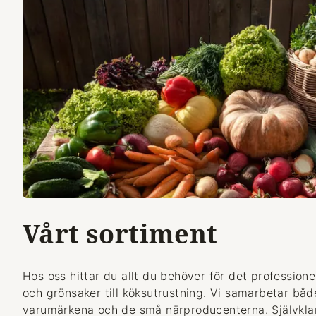
Vårt sortiment
Hos oss hittar du allt du behöver för det professionel
och grönsaker till köksutrustning. Vi samarbetar bå
varumärkena och de små närproducenterna. Självklart