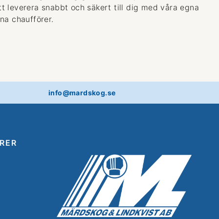
 att leverera snabbt och säkert till dig med våra egna
na chaufförer.
info@mardskog.se
RER