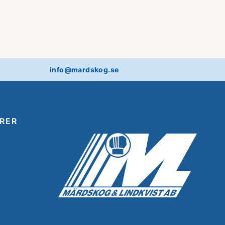
info@mardskog.se
RER