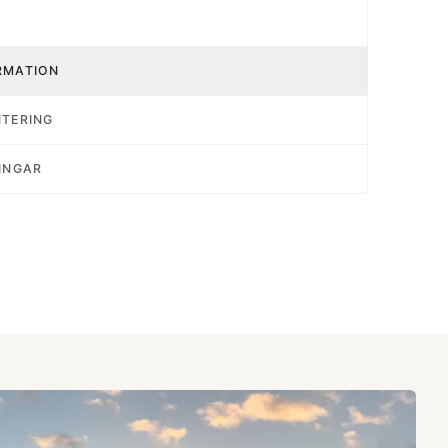
RMATION
NTERING
INGAR