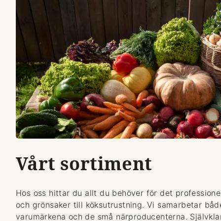
Vårt sortiment
Hos oss hittar du allt du behöver för det professionel
och grönsaker till köksutrustning. Vi samarbetar bå
varumärkena och de små närproducenterna. Självklart