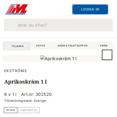
LOGGA IN
Vad letar du efter?
DRYCK
KRÄM & FRUKTSOPPOR
KRÄM
TILLBAKA
EKSTRÖMS
Aprikoskräm 1 l
8 x 1 l
Art.nr: 302520
Tillverkningsland: Sverige
STYCK
KARTONG (8)